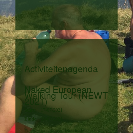
Activiteitenagenda
Naked European
Walking Tour (NEWT
2021)
Start:
17-07-2021
Einde:
24-07-2021
Een week naakt wandelen in de