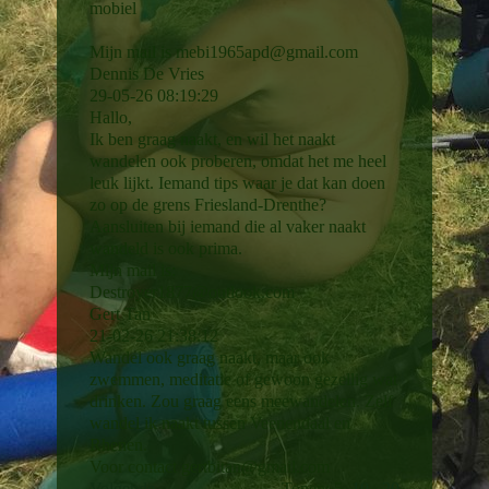
mobiel
Mijn mail is mebi1965apd@gmail.com
Dennis De Vries
29-05-26
08:19:29
Hallo,
Ik ben graag naakt, en wil het naakt
wandelen ook proberen, omdat het me heel
leuk lijkt. Iemand tips waar je dat kan doen
zo op de grens Friesland-Drenthe?
Aansluiten bij iemand die al vaker naakt
wandeld is ook prima.
Mijn mail is:
Destroyer1877@­outlook.­com
Gert Tan
21-02-26
21:38:12
Wandel ook graag naakt, maar ook
zwemmen, meditatie of gewoon gezellig wat
drinken. Zou graag eens meewandelen. Zelf
wandel ik naakt tussen Veenendaal en
Rhenen.
Voor contact gertbitan@gmail.com
Volgende
Tonen: 5
10
20