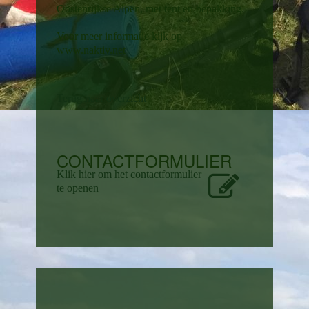
Oostenrijkse Alpen, met tent en bepakking.
Voor meer informatie kijk op
www.naktiv.net
Terug naar overzicht
CONTACTFORMULIER
Klik hier om het contactformulier
te openen