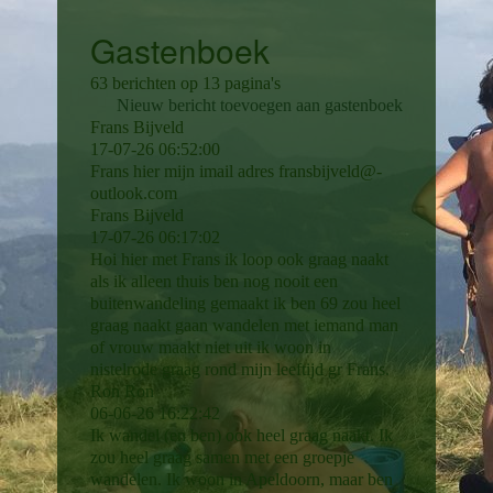
Gastenboek
63 berichten op 13 pagina's
Nieuw bericht toevoegen aan gastenboek
Frans Bijveld
17-07-26
06:52:00
Frans hier mijn imail adres fransbijveld@­
outlook.­com
Frans Bijveld
17-07-26
06:17:02
Hoi hier met Frans ik loop ook graag naakt
als ik alleen thuis ben nog nooit een
buitenwandeling gemaakt ik ben 69 zou heel
graag naakt gaan wandelen met iemand man
of vrouw maakt niet uit ik woon in
nistelrode graag rond mijn leeftijd gr Frans.
Ron Ron
06-06-26
16:22:42
Ik wandel (en ben) ook heel graag naakt. Ik
zou heel graag samen met een groepje
wandelen. Ik woon in Apeldoorn, maar ben