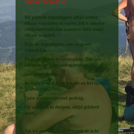
naaktrecreatie
Bij geklede tegenliggers altijd achter
elkaar wandelen of varen. Dit is minder
confronterend dan wanneer men naast
elkaar wandelt.
Kijk de tegenliggers aan en groet
vriendelijk
Probeer je niet te verstoppen. Dat zou
alleen maar argwaan opleveren.
Geen provocatie.
Bedenk vooraf of de locatie en het tijdstip
in orde zijn.
Geen aanstootgevend gedrag.
Op asfalt en in dorpen, altijd gekleed
gaan.
Als we met elkaar deze regels in acht