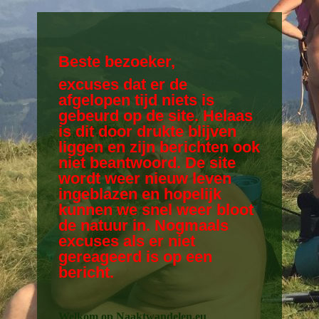
Beste bezoeker,
excuses dat er de
afgelopen tijd niets is
gebeurd op de site. Helaas
is dit door drukte blijven
liggen en zijn berichten ook
niet beantwoord. De site
wordt weer nieuw leven
ingeblazen en hopelijk
kunnen we snel weer bloot
de natuur in. Nogmaals
excuses als er niet
gereageerd is op een
bericht.
Welkom op Naaktwandelen.eu