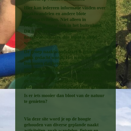
Hier kan iedereen informatie vinden over
naaktwandelen en andere blote
buitenactiviteiten. Niet alleen in
Nederland, maar ook in het buitenland.
Dit is een site voor en door
naaktwandeleaars, dus input is altijd
welkom!
De groep naaktwandelaars is groter dan
vaak gedacht wordt. Het is echter niet een
fenomeen dat breeduit wordt
gecommuniceerd. Mede door het feit dat
er altijd onduidelijkheid is geweest over
de wettelijke bepalingen. Deze site moet
daar ook meer duidelijkheid over geven.
Is er iets mooier dan bloot van de natuur
te genieten?
Via deze site word je op de hoogte
gehouden van diverse geplande naakt
activiteiten, zoals wandelen, fietsen en