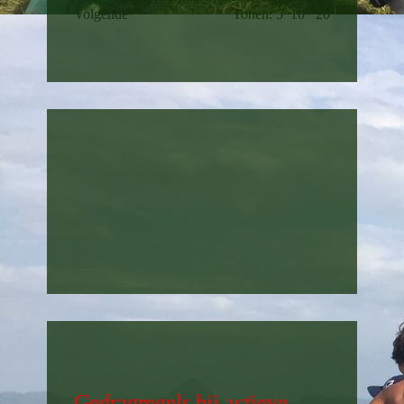
Volgende
Tonen: 5
10
20
Gedragregels bij actieve