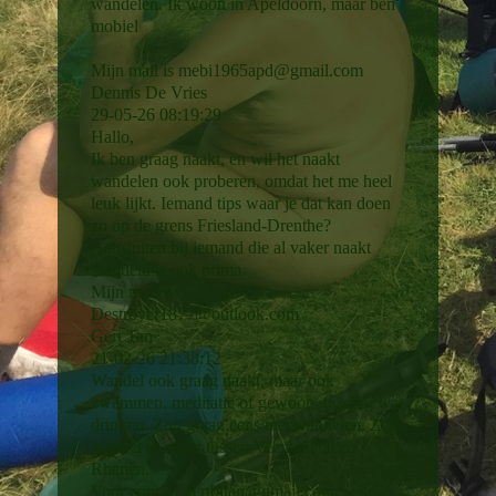
wandelen. Ik woon in Apeldoorn, maar ben
mobiel
Mijn mail is mebi1965apd@gmail.com
Dennis De Vries
29-05-26
08:19:29
Hallo,
Ik ben graag naakt, en wil het naakt
wandelen ook proberen, omdat het me heel
leuk lijkt. Iemand tips waar je dat kan doen
zo op de grens Friesland-Drenthe?
Aansluiten bij iemand die al vaker naakt
wandeld is ook prima.
Mijn mail is:
Destroyer1877@­outlook.­com
Gert Tan
21-02-26
21:38:12
Wandel ook graag naakt, maar ook
zwemmen, meditatie of gewoon gezellig wat
drinken. Zou graag eens meewandelen. Zelf
wandel ik naakt tussen Veenendaal en
Rhenen.
Voor contact gertbitan@gmail.com