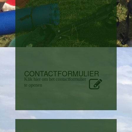
Bloot op de fiets door
Amsterdam, om aandacht te
vragen voor het milieu en de
kwetsbaarheid van de mens
in het verkeer. Het vertrek
vindt plaats om 14:00 uur
vanaf Park Frankendael. Op
station Amstel staan...
Meer
CONTACTFORMULIER
Klik hier om het contactformulier
te openen