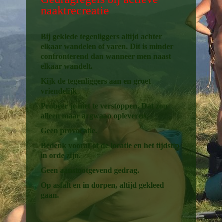
naaktrecreatie
Bij geklede tegenliggers altijd achter
elkaar wandelen of varen. Dit is minder
confronterend dan wanneer men naast
elkaar wandelt.
Kijk de tegenliggers aan en groet
vriendelijk
Probeer je niet te verstoppen. Dat zou
alleen maar argwaan opleveren.
Geen provocatie.
Bedenk vooraf of de locatie en het tijdstip
in orde zijn.
Geen aanstootgevend gedrag.
Op asfalt en in dorpen, altijd gekleed
gaan.