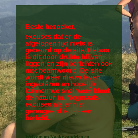
Beste bezoeker,
excuses dat er de
afgelopen tijd niets is
gebeurd op de site. Helaas
is dit door drukte blijven
liggen en zijn berichten ook
niet beantwoord. De site
wordt weer nieuw leven
ingeblazen en hopelijk
kunnen we snel weer bloot
de natuur in. Nogmaals
excuses als er niet
gereageerd is op een
bericht.
Welkom op Naaktwandelen.eu