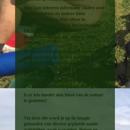
Hier kan iedereen informatie vinden over
naaktwandelen en andere blote
buitenactiviteiten. Niet alleen in
Nederland, maar ook in het buitenland.
Dit is een site voor en door
naaktwandeleaars, dus input is altijd
welkom!
De groep naaktwandelaars is groter dan
vaak gedacht wordt. Het is echter niet een
fenomeen dat breeduit wordt
gecommuniceerd. Mede door het feit dat
er altijd onduidelijkheid is geweest over
de wettelijke bepalingen. Deze site moet
daar ook meer duidelijkheid over geven.
Is er iets mooier dan bloot van de natuur
te genieten?
Via deze site word je op de hoogte
gehouden van diverse geplande naakt
activiteiten, zoals wandelen, fietsen en