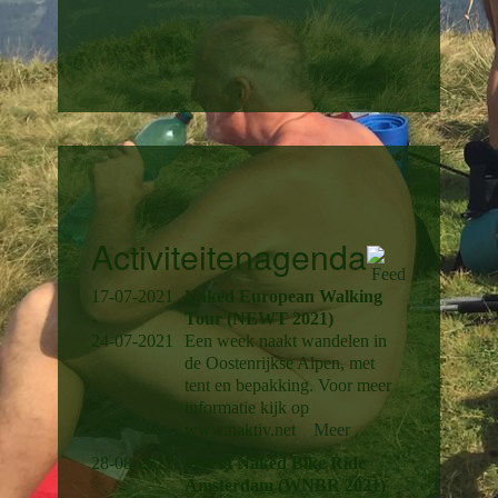
Activiteitenagenda
17-07-2021
Naked European Walking
-
Tour (NEWT 2021)
24-07-2021
Een week naakt wandelen in
de Oostenrijkse Alpen, met
tent en bepakking. Voor meer
informatie kijk op
www.naktiv.net
Meer
28-08-2021
World Naked Bike Ride
Amsterdam (WNBR 2021)