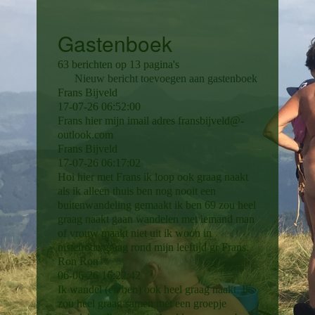
Gastenboek
63 berichten op 13 pagina's
Nieuw bericht toevoegen aan gastenboek
Frans Bijveld
17-07-26
06:52:00
Frans hier mijn imail adres fransbijveld@­
outlook.­com
Frans Bijveld
17-07-26
06:17:02
Hoi hier met Frans ik loop ook graag naakt
als ik alleen thuis ben nog nooit een
buitenwandeling gemaakt ik ben 69 zou heel
graag naakt gaan wandelen met iemand man
of vrouw maakt niet uit ik woon in
nistelrode graag rond mijn leeftijd gr Frans.
Ron Ron
06-06-26
16:22:42
Ik wandel (en ben) ook heel graag naakt. Ik
zou heel graag samen met een groepje