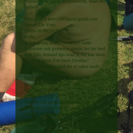
wandelen. Ik woon in Apeldoorn, maar ben
mobiel
Mijn mail is mebi1965apd@gmail.com
Dennis De Vries
29-05-26
08:19:29
Hallo,
Ik ben graag naakt, en wil het naakt
wandelen ook proberen, omdat het me heel
leuk lijkt. Iemand tips waar je dat kan doen
zo op de grens Friesland-Drenthe?
Aansluiten bij iemand die al vaker naakt
wandeld is ook prima.
Mijn mail is:
Destroyer1877@­outlook.­com
Gert Tan
21-02-26
21:38:12
Wandel ook graag naakt, maar ook
zwemmen, meditatie of gewoon gezellig wat
drinken. Zou graag eens meewandelen. Zelf
wandel ik naakt tussen Veenendaal en
Rhenen.
Voor contact gertbitan@gmail.com