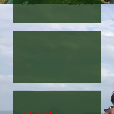
Volgende
Tonen: 5
10
20
Gedragregels bij actieve