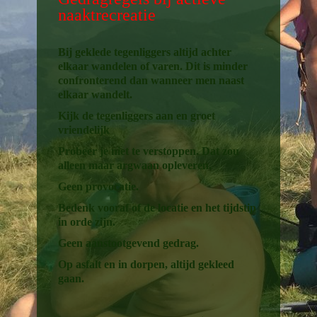
naaktrecreatie
Bij geklede tegenliggers altijd achter
elkaar wandelen of varen. Dit is minder
confronterend dan wanneer men naast
elkaar wandelt.
Kijk de tegenliggers aan en groet
vriendelijk
Probeer je niet te verstoppen. Dat zou
alleen maar argwaan opleveren.
Geen provocatie.
Bedenk vooraf of de locatie en het tijdstip
in orde zijn.
Geen aanstootgevend gedrag.
Op asfalt en in dorpen, altijd gekleed
gaan.