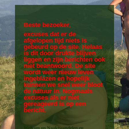
Beste bezoeker,
excuses dat er de
afgelopen tijd niets is
gebeurd op de site. Helaas
is dit door drukte blijven
liggen en zijn berichten ook
niet beantwoord. De site
wordt weer nieuw leven
ingeblazen en hopelijk
kunnen we snel weer bloot
de natuur in. Nogmaals
excuses als er niet
gereageerd is op een
bericht.
Welkom op Naaktwandelen.eu