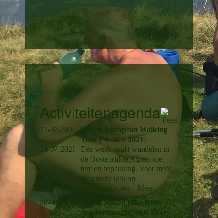
Activiteitenagenda
17-07-2021
Naked European Walking
-
Tour (NEWT 2021)
24-07-2021
Een week naakt wandelen in
de Oostenrijkse Alpen, met
tent en bepakking. Voor meer
informatie kijk op
www.naktiv.net
Meer
28-08-2021
World Naked Bike Ride
Amsterdam (WNBR 2021)