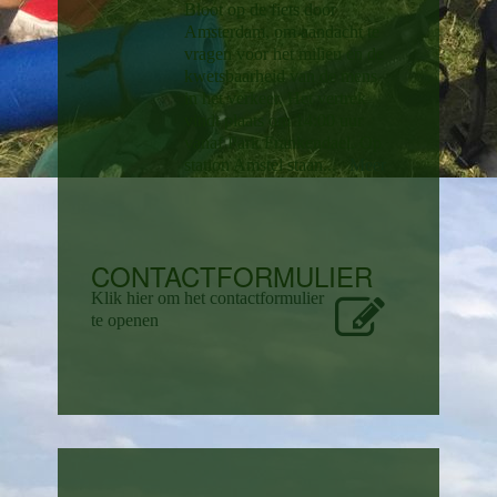
Bloot op de fiets door
Amsterdam, om aandacht te
vragen voor het milieu en de
kwetsbaarheid van de mens
in het verkeer. Het vertrek
vindt plaats om 14:00 uur
vanaf Park Frankendael. Op
station Amstel staan...
Meer
CONTACTFORMULIER
Klik hier om het contactformulier
te openen