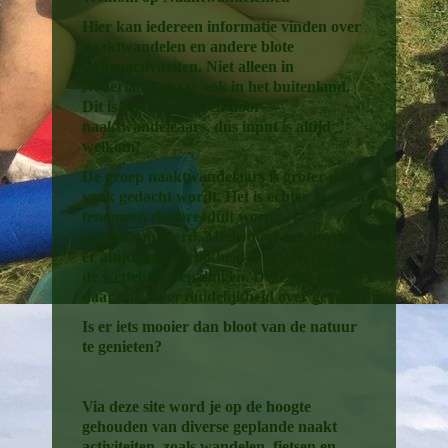
Hier kan iedereen informatie vinden over
naaktwandelen en andere blote
buitenactiviteiten. Niet alleen in
Nederland, maar ook in het buitenland.
Dit is een site voor en door
naaktwandeleaars, dus input is altijd
welkom!
De groep naaktwandelaars is groter dan
vaak gedacht wordt. Het is echter niet een
fenomeen dat breeduit wordt
gecommuniceerd. Mede door het feit dat
er altijd onduidelijkheid is geweest over
de wettelijke bepalingen. Deze site moet
daar ook meer duidelijkheid over geven.
Is er iets mooier dan bloot van de natuur
te genieten?
Via deze site word je op de hoogte
gehouden van diverse geplande naakt
activiteiten, zoals wandelen, fietsen en