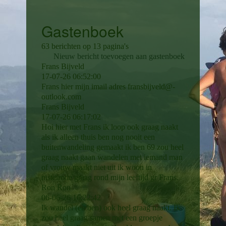
Gastenboek
63 berichten op 13 pagina's
Nieuw bericht toevoegen aan gastenboek
Frans Bijveld
17-07-26
06:52:00
Frans hier mijn imail adres fransbijveld@­
outlook.­com
Frans Bijveld
17-07-26
06:17:02
Hoi hier met Frans ik loop ook graag naakt
als ik alleen thuis ben nog nooit een
buitenwandeling gemaakt ik ben 69 zou heel
graag naakt gaan wandelen met iemand man
of vrouw maakt niet uit ik woon in
nistelrode graag rond mijn leeftijd gr Frans.
Ron Ron
06-06-26
16:22:42
Ik wandel (en ben) ook heel graag naakt. Ik
zou heel graag samen met een groepje