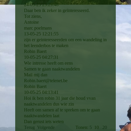
24-05-25
23:29:48
Daar ben ik zeker in geïnteresseerd.
Tot ziens,
Antoine
marc poelmans
13-05-25
12:21:55
zijn er geinteresseerden om een wandeling in
het leenderbos te maken
Robin Baert
10-05-25
04:27:31
Wie intresse heeft om eens
Samen te gaan naaktwandelen
Mail mij dan
Robin.baert@telenet.be
Robin Baert
10-05-25
04:13:41
Hoi ik ben robin 31 jaar die houd vvan
naaktwandelen dus wie zin
Heeft om samen af te spreken om te gaan
naaktwandelen laat
Dan gerust iets weten
Terug
Volgende
Tonen:
5
10
20