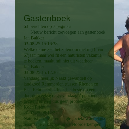
Gastenboek
63 berichten op 7 pagina's
Nieuw bericht toevoegen aan gastenboek
Jan Bakker
03-08-25
15:16:38
Welke dame ziet het zitten om met mij (man
67jaar) maar wel fit een naturisten vakantie
te boeken, maakt mij niet uit waarheen.
Jan Bakker
03-08-25
15:12:36
Vandaag heerlijk Naakt gewandelt op
landgoed Remmerden (tussen Rhenen en
Elst, Echt heerlijk hier ,het beste op een
doorde weekse dag , vandaag 2 personen
gezien ver weg dus geen probleem.
Koen Priem
20-07-25
08:12:27
Naturist , 57 jaar en single , zoekt wandel of
reismaatje . Ik woon in de Noorderkempen .