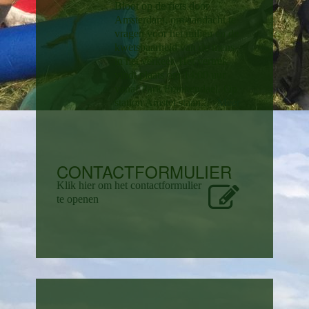
Bloot op de fiets door
Amsterdam, om aandacht te
vragen voor het milieu en de
kwetsbaarheid van de mens
in het verkeer. Het vertrek
vindt plaats om 14:00 uur
vanaf Park Frankendael. Op
station Amstel staan...
Meer
CONTACTFORMULIER
Klik hier om het contactformulier
te openen