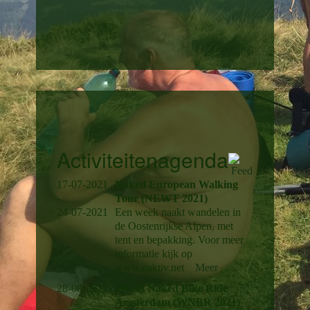
Activiteitenagenda
17-07-2021
Naked European Walking
-
Tour (NEWT 2021)
24-07-2021
Een week naakt wandelen in
de Oostenrijkse Alpen, met
tent en bepakking. Voor meer
informatie kijk op
www.naktiv.net
Meer
28-08-2021
World Naked Bike Ride
Amsterdam (WNBR 2021)