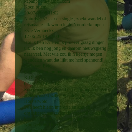
kapanpriem@gmail.com
Koen priem
20-07-25
08:11:02
Naturist , 57 jaar en single , zoekt wandel of
reismaatje . Ik woon in de Noorderkempen .
Evie Verhoeckx
12-06-25
19:32:00
Hoi ik ben Evie en ik probeer graag dingen
uit. Ik ben nog jong en daarom nieuwsgierig
naar veel. Met wie zou ik n keertje mogen
wandelen want dat lijkt me heel spannend!
Liefs van Evie.
evie692@proton.me
K De Vries
02-06-25
14:01:18
Zou graag met iemand of een groepje op een
zondag naakt willen wandelen in
Horsterwold.
Wie heeft hierin interesse en kan dit
organiseren aangezien dit voor mij de eerste
keer is. Andere activiteiten zijn ook welkom.
Kom zelf uit Utrecht.
Antoine Jacobs