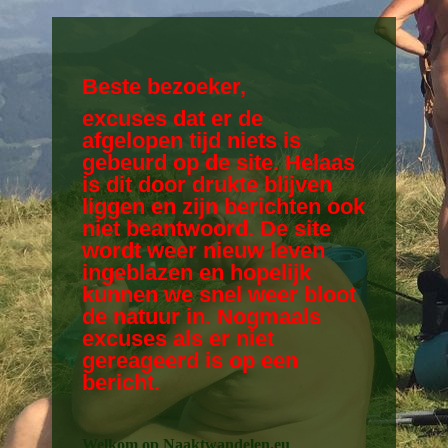
Beste bezoeker,
excuses dat er de
afgelopen tijd niets is
gebeurd op de site. Helaas
is dit door drukte blijven
liggen en zijn berichten ook
niet beantwoord. De site
wordt weer nieuw leven
ingeblazen en hopelijk
kunnen we snel weer bloot
de natuur in. Nogmaals
excuses als er niet
gereageerd is op een
bericht.
Welkom op Naaktwandelen.eu