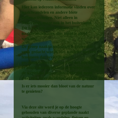
Hier kan iedereen informatie vinden over
naaktwandelen en andere blote
buitenactiviteiten. Niet alleen in
Nederland, maar ook in het buitenland.
Dit is een site voor en door
naaktwandeleaars, dus input is altijd
welkom!
De groep naaktwandelaars is groter dan
vaak gedacht wordt. Het is echter niet een
fenomeen dat breeduit wordt
gecommuniceerd. Mede door het feit dat
er altijd onduidelijkheid is geweest over
de wettelijke bepalingen. Deze site moet
daar ook meer duidelijkheid over geven.
Is er iets mooier dan bloot van de natuur
te genieten?
Via deze site word je op de hoogte
gehouden van diverse geplande naakt
activiteiten, zoals wandelen, fietsen en