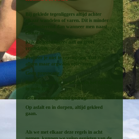
Bij geklede tegenliggers altijd achter
elkaar wandelen of varen. Dit is minder
confronterend dan wanneer men naast
elkaar wandelt.
Kijk de tegenliggers aan en groet
vriendelijk
Probeer je niet te verstoppen. Dat zou
alleen maar argwaan opleveren.
Geen provocatie.
Bedenk vooraf of de locatie en het tijdstip
in orde zijn.
Geen aanstootgevend gedrag.
Op asfalt en in dorpen, altijd gekleed
gaan.
Als we met elkaar deze regels in acht
nemen, kunnen we volop genieten van de